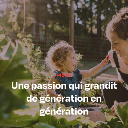
Floral
Une passion qui grandit
de génération en
génération